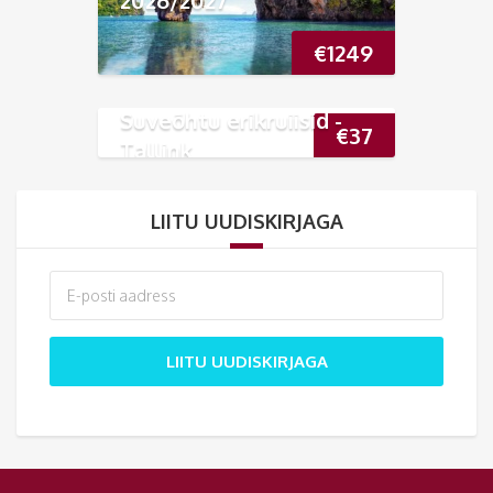
2026/2027
€
1249
Suveõhtu erikruiisid -
€
37
Tallink
LIITU UUDISKIRJAGA
LIITU UUDISKIRJAGA