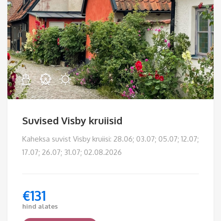
Suvised Visby kruiisid
Kaheksa suvist Visby kruiisi: 28.06; 03.07; 05.07; 12.07;
17.07; 26.07; 31.07; 02.08.2026
€
131
hind alates