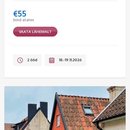
€
55
hind alates
VAATA LÄHEMALT
2 ööd
18.-19.11.2026