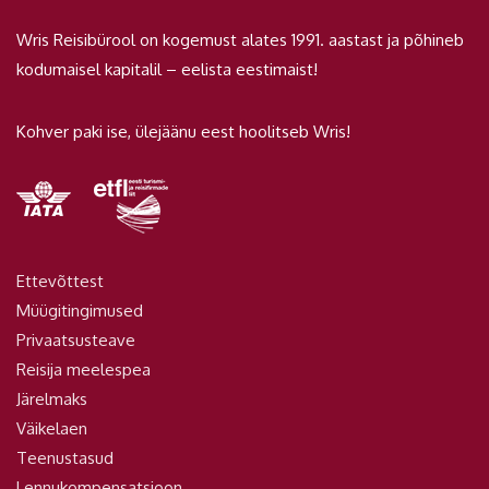
Wris Reisibürool on kogemust alates 1991. aastast ja põhineb
kodumaisel kapitalil – eelista eestimaist!
Kohver paki ise, ülejäänu eest hoolitseb Wris!
Ettevõttest
Müügitingimused
Privaatsusteave
Reisija meelespea
Järelmaks
Väikelaen
Teenustasud
Lennukompensatsioon