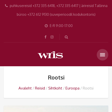
puhkusereisid +372 335 6418, +372 335 6417 | ärireisid Tallinna
büroo +372 612 9130 (suveperioodil kodukontoris)
E-R 9:00-17:00
Rootsi
Avaleht
Reisid
Sihtkoht
Euroopa
Rootsi