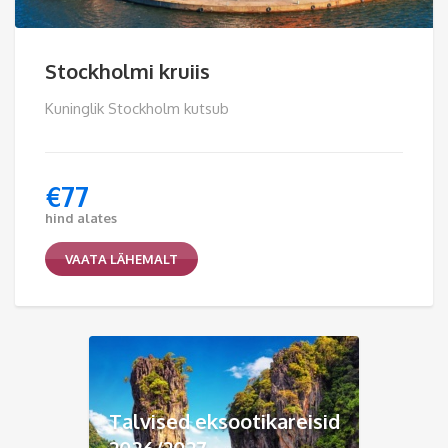
Stockholmi kruiis
Kuninglik Stockholm kutsub
€
77
hind alates
VAATA LÄHEMALT
Talvised eksootikareisid